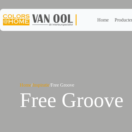
Ga
naar
de
inhoud
Home
Producte
Home
/
Inspiratie
/
Free Groove
Free Groove