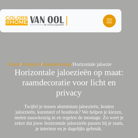
Ga
naar
de
inhoud
Home
/
Producten
/
Raamdecoratie
/
Horizontale jaloezie
Horizontale jaloezieën op maat:
raamdecoratie voor licht en
privacy
Twijfel je tussen aluminium jaloezieën, houten
jaloezieën, kunststof of houtlook? We helpen je kiezen,
meten nauwkeurig in en regelen de montage. Zo weet je
zeker dat jouw horizontale jaloezieën passen bij je raam,
je interieur en je dagelijks gebruik.