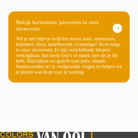
Bekijk horizontale jaloezieën in onze
showroom
Wil je niet blijven twijfelen tussen hout, aluminium,
kunststof, kleur, lamelbreedte of montage? Kom langs
in onze showroom. Er zijn verschillende kleuren
verkrijgbaar, dus neem foto’s of maten mee als je die
hebt. Dan kijken we gericht naar jouw situatie,
beantwoorden we je veelgestelde vragen en helpen we
je kiezen wat klopt voor je woning.