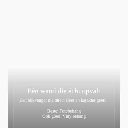
Eén wand die écht opvalt
Een blikvanger die direct sfeer en karakter geeft.
Beste: Fotobehang
Ook goed: Vinylbehang